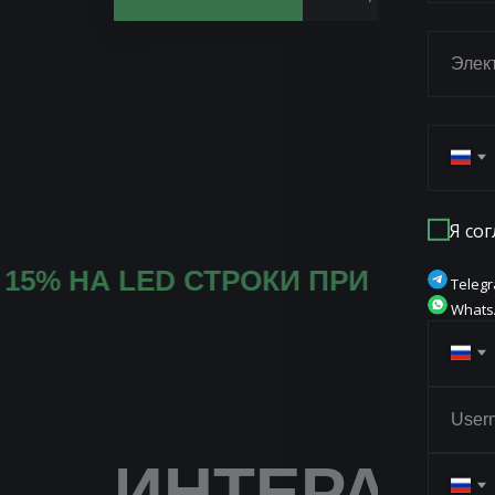
Я сог
СКИДКА 15% НА LED СТРОКИ ПРИ
Teleg
Whats
ИНТЕРАКТ