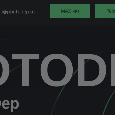
hi@photodep.ru
MAX чат
Tel
OTOD
Dep