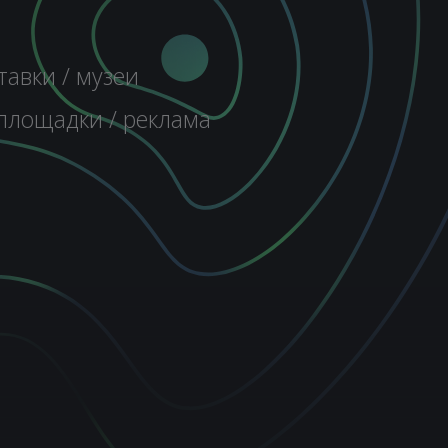
тавки / музеи
 площадки / реклама