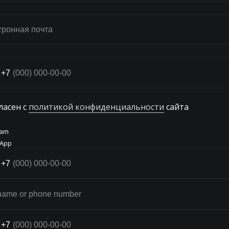
+7
ласен с
политикой конфиденциальности
сайта
 ЗАКАЗЕ LED ФОТОЗОНЫ
СКИДКА
ram
App
+7
ИВЫ И НОВИН
+7