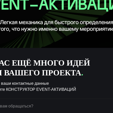
СВЕТОДИОДНЫЕ СТРОКИ
НАС ЕЩË МНОГО ИДЕЙ
Навигация / Фотозона / Декор
Я ВАШЕГО ПРОЕКТА
.
 ваши контактные данные
чите КОНСТРУКТОР EVENT-АКТИВАЦИЙ
Подробнее
Заказать