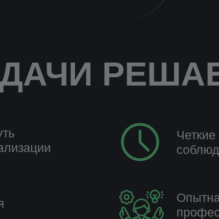
АДАЧИ РЕША
уть
Четкие
еализации
соблюд
Опытна
я
профес