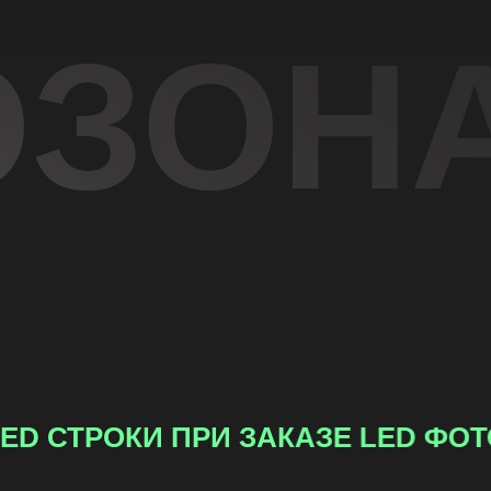
ОЗОН
РИ ЗАКАЗЕ LED ФОТОЗОНЫ
СКИД