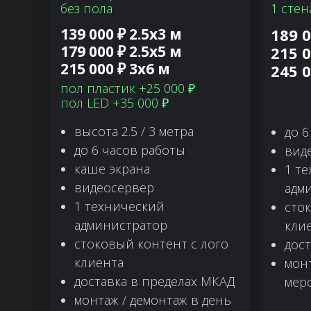
без пола
1 стен
139 000 ₽ 2.5х3 м
189 0
179 000 ₽ 2.5х5 м
215 0
215 000 ₽ 3х6 м
245 0
пол пластик +25 000 ₽
пол LED +35 000 ₽
высота 2.5 / 3 метра
до 6
до 6 часов работы
вид
каше экрана
1 т
видеосервер
адм
1 технический
сто
администратор
кли
стоковый контент с лого
дос
клиента
монт
доставка в пределах МКАД
мер
монтаж / демонтаж в день