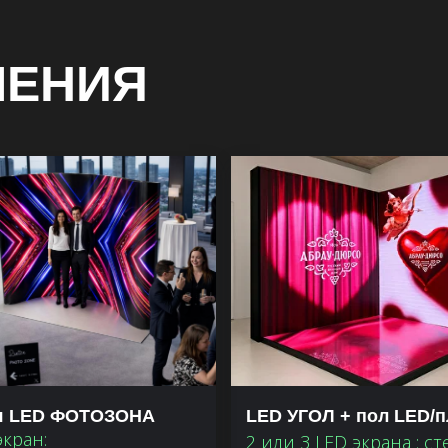
ШЕНИЯ
я LED ФОТОЗОНА
LED УГОЛ + пол LED/п
экран:
2 или 3 LED экрана : с