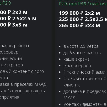
а P2.9
P2.9, пол Р3.9 / пластик
00 ₽ 2х2 м
199 000 ₽ 2х2 м
00 ₽ 2.5х2.5 м
225 000 ₽ 2.5х2.5 
00 ₽ 3х3 м
265 000 ₽ 3х3 м
 часов работы
высота 2.5 метра
еосервер
до 6 часов работы
ехнический
каше экрана
инистратор
видеосервер
ковый контент с лого
1 технический адми
ента
стоковый контент с
тавка в пределах МКАД
клиента
аж / демонтаж в день
доставка в пределах
оприятия
МКАД
монтаж / демонтаж в