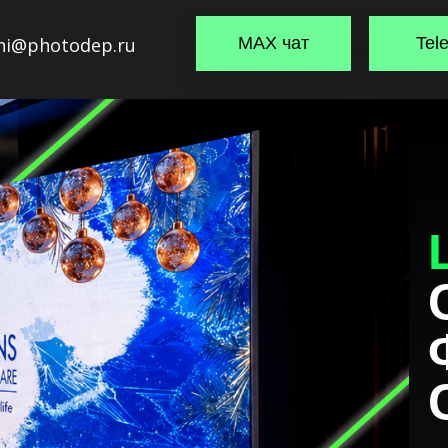
hi@photodep.ru
MAX чат
Tel